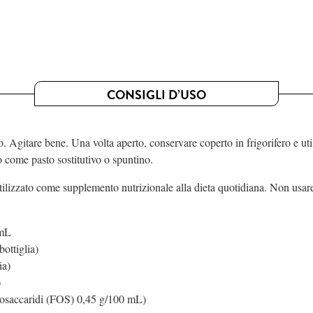
CONSIGLI D’USO
. Agitare bene. Una volta aperto, conservare coperto in frigorifero e ut
o come pasto sostitutivo o spuntino.
ilizzato come supplemento nutrizionale alla dieta quotidiana. Non usare
 mL
ottiglia)
ia)
)
gosaccaridi (FOS) 0,45 g/100 mL)