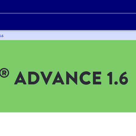
.6
®
ADVANCE 1.6